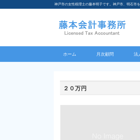
神戸市の女性税理士の藤本明子です。神戸市、明石市
ホーム
月次顧問
法
２０万円