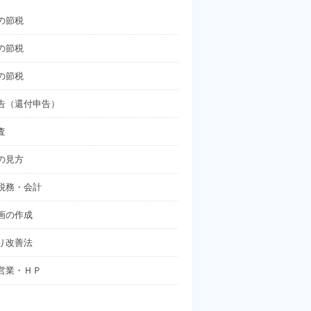
の節税
の節税
の節税
告（還付申告）
査
の見方
税務・会計
画の作成
り改善法
営業・ＨＰ