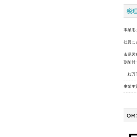
税
事業用
社員に
市県民
割納付
一粒万
事業主
Q