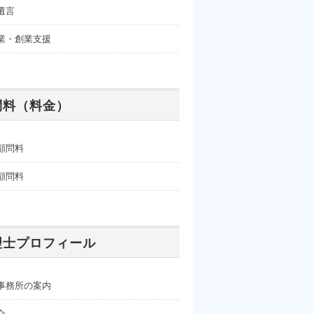
遺言
業・創業支援
問料（料金）
顧問料
顧問料
理士プロフィール
事務所の案内
介