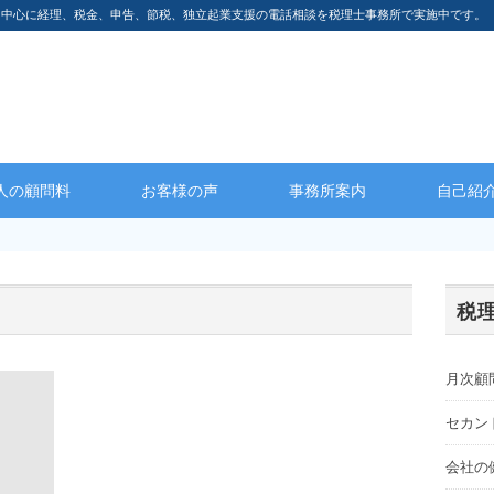
を中心に経理、税金、申告、節税、独立起業支援の電話相談を税理士事務所で実施中です。
人の顧問料
お客様の声
事務所案内
自己紹
税
月次顧
セカン
会社の