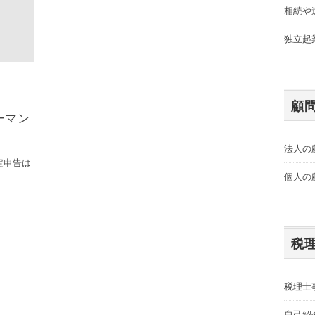
相続や
独立起
顧
ーマン
法人の
定申告は
個人の
税
税理士
自己紹