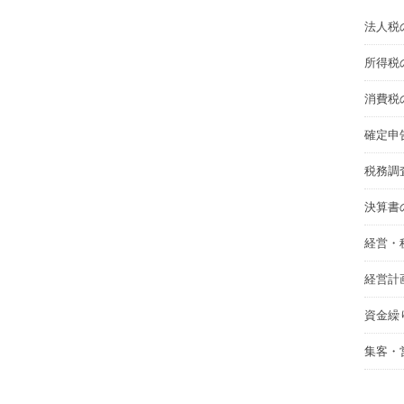
法人税
所得税
消費税
確定申
税務調
決算書
経営・
経営計
資金繰
集客・