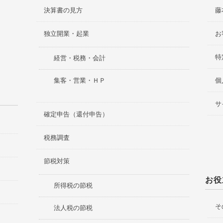
決算書の見方
藤
独立開業・起業
お
特
経営・税務・会計
集客・営業・ＨＰ
個
サ
確定申告（還付申告）
税務調査
節税対策
お役
所得税の節税
そ
法人税の節税