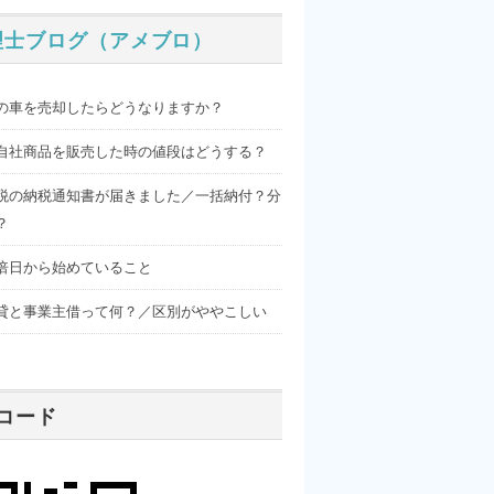
理士ブログ（アメブロ）
の車を売却したらどうなりますか？
自社商品を販売した時の値段はどうする？
税の納税通知書が届きました／一括納付？分
？
倍日から始めていること
貸と事業主借って何？／区別がややこしい
Rコード