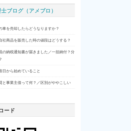
理士ブログ（アメブロ）
の車を売却したらどうなりますか？
自社商品を販売した時の値段はどうする？
税の納税通知書が届きました／一括納付？分
？
倍日から始めていること
貸と事業主借って何？／区別がややこしい
Rコード