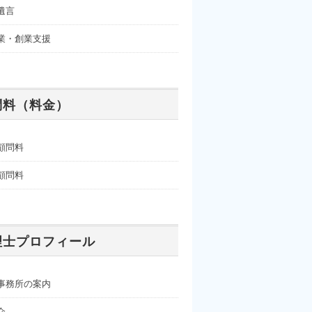
遺言
業・創業支援
問料（料金）
顧問料
顧問料
理士プロフィール
事務所の案内
介