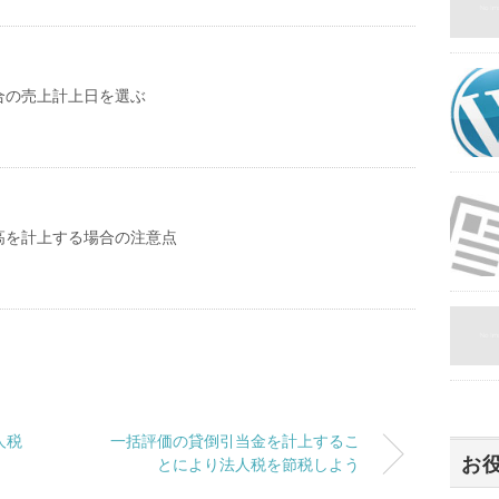
合の売上計上日を選ぶ
高を計上する場合の注意点
人税
一括評価の貸倒引当金を計上するこ
お
とにより法人税を節税しよう