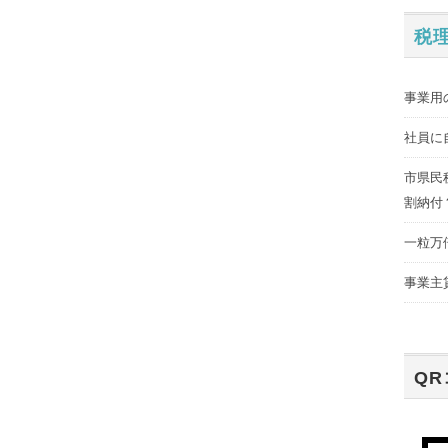
税
事業用
社員に
市県民
割納付
一粒万
事業主
Q