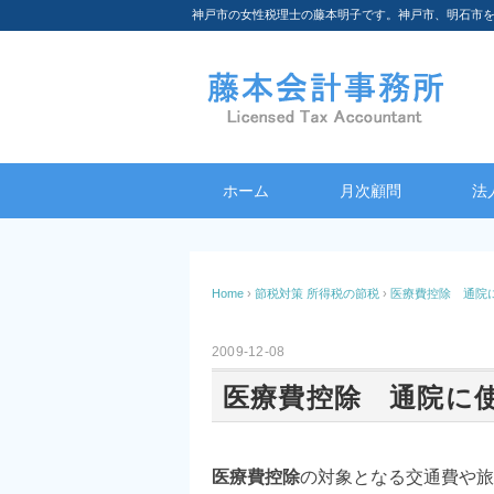
神戸市の女性税理士の藤本明子です。神戸市、明石市
ホーム
月次顧問
法
Home
›
節税対策
所得税の節税
›
医療費控除 通院
2009-12-08
医療費控除 通院に
医療費控除
の対象となる交通費や旅