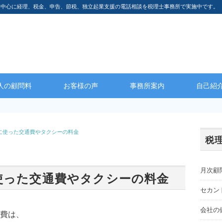
を中心に経理、税金、申告、節税、独立起業支援の電話相談を税理士事務所で実施中です。
人の顧問料
お客様の声
事務所案内
自己紹
に使った交通費やタクシーの料金
税
月次顧
使った交通費やタクシーの料金
セカン
会社の
費は、