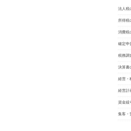
法人税
所得税
消費税
確定申
税務調
決算書
経営・
経営計
資金繰
集客・