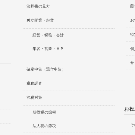
決算書の見方
藤
独立開業・起業
お
特
経営・税務・会計
集客・営業・ＨＰ
個
サ
確定申告（還付申告）
税務調査
節税対策
お役
所得税の節税
そ
法人税の節税