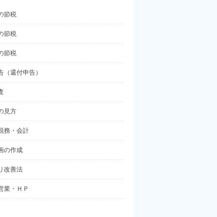
の節税
の節税
の節税
告（還付申告）
査
の見方
税務・会計
画の作成
り改善法
営業・ＨＰ